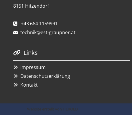
8151 Hitzendorf
+43 664 1159991

technik@est-graupner.at

Links

Impressum

Datenschutzerklärung

Kontakt

Website erstellt von HEROLD