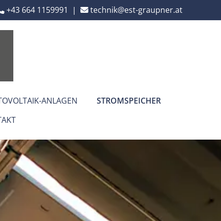
+43 664 1159991
|
technik@est-graupner.at


TOVOLTAIK-ANLAGEN
STROMSPEICHER
TAKT